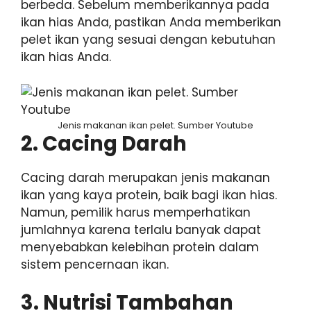
berbeda. Sebelum memberikannya pada
ikan hias Anda, pastikan Anda memberikan
pelet ikan yang sesuai dengan kebutuhan
ikan hias Anda.
Jenis makanan ikan pelet. Sumber Youtube
2. Cacing Darah
Cacing darah merupakan jenis makanan
ikan yang kaya protein, baik bagi ikan hias.
Namun, pemilik harus memperhatikan
jumlahnya karena terlalu banyak dapat
menyebabkan kelebihan protein dalam
sistem pencernaan ikan.
3. Nutrisi Tambahan