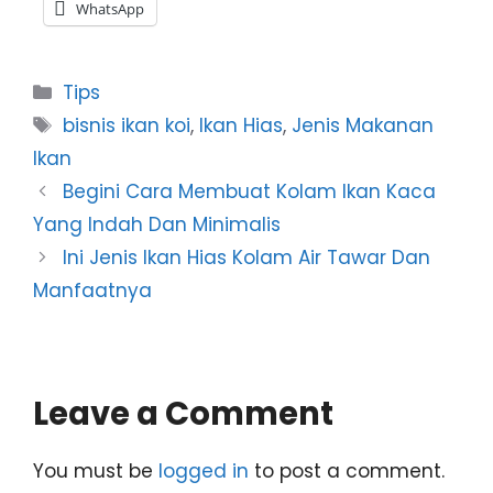
WhatsApp
Categories
Tips
Tags
bisnis ikan koi
,
Ikan Hias
,
Jenis Makanan
Ikan
Begini Cara Membuat Kolam Ikan Kaca
Yang Indah Dan Minimalis
Ini Jenis Ikan Hias Kolam Air Tawar Dan
Manfaatnya
Leave a Comment
You must be
logged in
to post a comment.