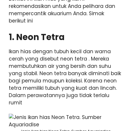
rekomendasikan untuk Anda pelihara dan
mempercantik akuarium Anda. Simak
berikut ini
1. Neon Tetra
Ikan hias dengan tubuh kecil dan warna
cerah yang disebut neon tetra . Mereka
membutuhkan air yang bersih dan suhu
yang stabil. Neon tetra banyak diminati baik
bagi pemula maupun koleksi. Karena neon
tetra memiliki tubuh yang kuat dan lincah.
Dalam perawatannya juga tidak terlalu
rumit