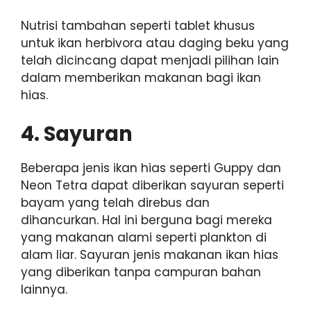
Nutrisi tambahan seperti tablet khusus
untuk ikan herbivora atau daging beku yang
telah dicincang dapat menjadi pilihan lain
dalam memberikan makanan bagi ikan
hias.
4. Sayuran
Beberapa jenis ikan hias seperti Guppy dan
Neon Tetra dapat diberikan sayuran seperti
bayam yang telah direbus dan
dihancurkan. Hal ini berguna bagi mereka
yang makanan alami seperti plankton di
alam liar. Sayuran jenis makanan ikan hias
yang diberikan tanpa campuran bahan
lainnya.