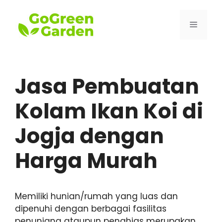
Skip
to
Menu
content
Jasa Pembuatan
Kolam Ikan Koi di
Jogja dengan
Harga Murah
Memiliki hunian/rumah yang luas dan
dipenuhi dengan berbagai fasilitas
penunjang ataupun penghias merupakan