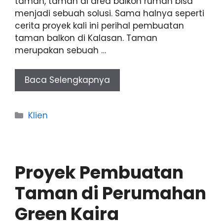
taman, taman di area balkon rumah bisa
menjadi sebuah solusi. Sama halnya seperti
cerita proyek kali ini perihal pembuatan
taman balkon di Kalasan. Taman
merupakan sebuah …
Baca Selengkapnya
Categories
Klien
Proyek Pembuatan
Taman di Perumahan
Green Kaira