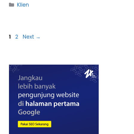
Categories
Klien
Page
Page
1
2
Next
→