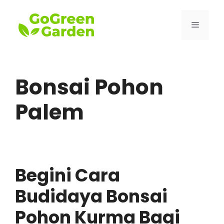
Skip
to
Menu
content
Bonsai Pohon
Palem
Begini Cara
Budidaya Bonsai
Pohon Kurma Bagi