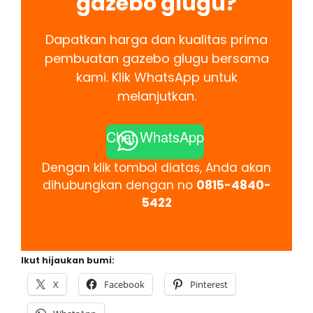
gazebo glugu?
Dapatkan harga dan kualitas prima
pembuatan gazebo glugu bersama
kami. Klik WhatsApp untuk
melanjutkan.
Chat WhatsApp
Dengan klik tombol diatas, Anda akan
dihubungkan dengan no
0815-4840-
5422
Ikut hijaukan bumi:
X
Facebook
Pinterest