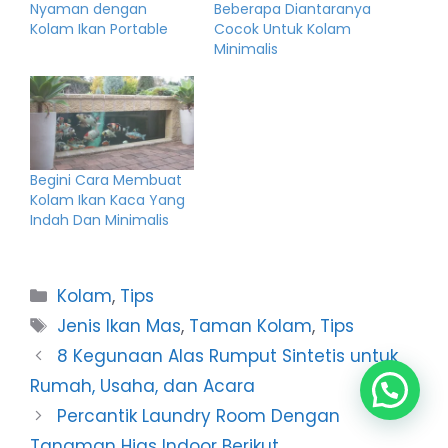
Nyaman dengan
Beberapa Diantaranya
Kolam Ikan Portable
Cocok Untuk Kolam
Minimalis
Begini Cara Membuat
Kolam Ikan Kaca Yang
Indah Dan Minimalis
Categories
Kolam
,
Tips
Tags
Jenis Ikan Mas
,
Taman Kolam
,
Tips
8 Kegunaan Alas Rumput Sintetis untuk
Rumah, Usaha, dan Acara
Percantik Laundry Room Dengan
Tanaman Hias Indoor Berikut