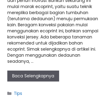
dan penuh inovasi. Bahkan sekarang ini
mulai marak ecoprint, yaitu suatu teknik
mereplika berbagai bagian tumbuhan
(terutama dedaunan) menuju permukaan
kain. Beragam konveksi pakaian mulai
menggunakan ecoprint ini, bahkan sampai
konveksi jersey. Ada beberapa tanaman
rekomended untuk dijadikan bahan
ecoprint. Simak selengkapnya di artikel ini.
Dengan menggunakan dedaunan
seadanya, …
Baca Selengkapnya
Categories
Tips