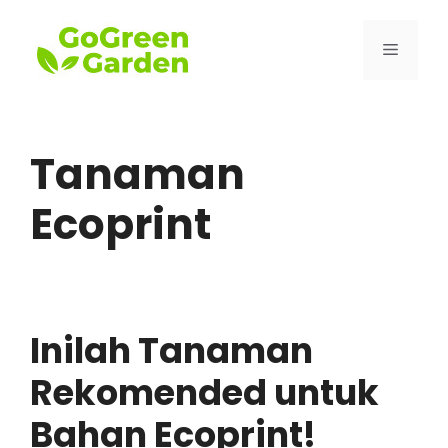
Skip
to
Menu
content
Tanaman
Ecoprint
Inilah Tanaman
Rekomended untuk
Bahan Ecoprint!