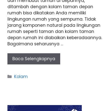
dan membuat taman di depannya,
ditambah dengan kolam taman depan
rumah bisa dikatakan Anda memiliki
lingkungan rumah yang sempurna. Tidak
jarang komponen natural pada lingkungan
rumah seperti taman dan kolam taman
depan rumah ini diabaikan keberadaannya.
Bagaimana seharusnya …
Baca Selengkapnya
Categories
Kolam