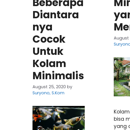
Beberapa
Mi
Diantara
ya
nya
Me
Cocok
August 
Suryono
Untuk
Kolam
Minimalis
August 25, 2020
by
Suryono, S.Kom
Kolam
bisa m
yang 