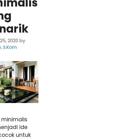
nimalis
ng
narik
25, 2020
by
, S.Kom
 minimalis
enjadi ide
cocok untuk