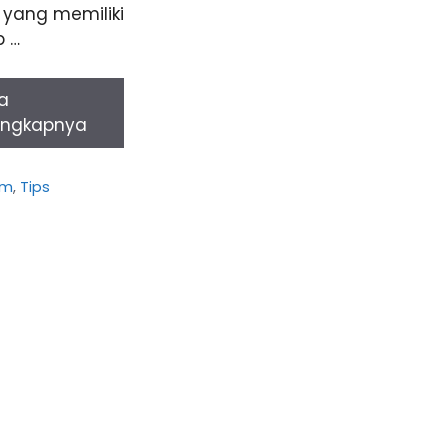
 yang memiliki
p …
a
engkapnya
gories
am
,
Tips