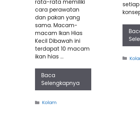
rata-rata memiliki
setiap
cara perawatan
konse
dan pakan yang
sama. Macam-
Bac
macam Ikan Hias
Sel
Kecil Dibawah ini
terdapat 10 macam
ikan hias …
Cate
Kol
Baca
Selengkapnya
Categories
Kolam