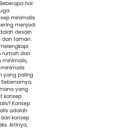
 Beberapa hal
juga
nsep minimalis
sering menjadi
dalah desain
 dan taman.
 melengkapi
n rumah dan
 minimalis,
 minimalis
h yang paling
 Sebenarnya,
mana yang
ut konsep
alis? Konsep
alis adalah
dari konsep
ks. Artinya,