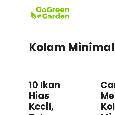
Skip
to
content
Kolam Minimal
10 Ikan
Ca
Hias
Me
Kecil,
Ko