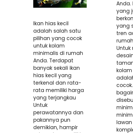
Anda.
yang 
berko
Ikan hias kecil
yang 
adalah salah satu
tren a
pilihan yang cocok
rumah
untuk kolam
Untuk
minimalis di rumah
desai
Anda. Terdapat
taman
banyak sekali ikan
kolam
hias kecil yang
adala
terkenal dan rata-
cocok.
rata memiliki harga
bagai
yang terjangkau
diseb
Untuk
minim
perawatannya dan
minim
pakannya pun
lawan 
demikian, hampir
komple