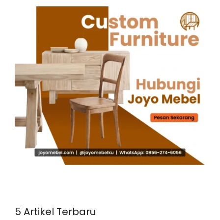
5 Artikel Terbaru