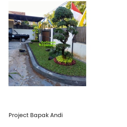
Project Bapak Andi