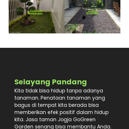
Selayang Pandang
Kita tidak bisa hidup tanpa adanya
tanaman. Penataan tanaman yang
bagus di tempat kita berada bisa
memberikan efek positif dalam hidup
kita. Jasa taman Jogja GoGreen
Garden senang bisa membantu Anda.