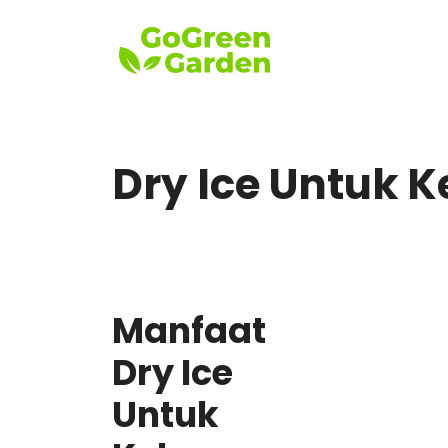
Skip
to
content
Dry Ice Untuk 
Manfaat
Dry Ice
Untuk